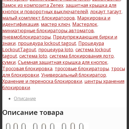
Замок из композита Zenex
,
защитная крышка для
кнопок и поворотных выключателей
,
локаут тагаут
,
малый комплект блокираторов
,
Маркировка и
идентификация
,
мастер ключ
,
Мастерлок
,
миниатюрные блокираторы автоматов
,
пневмоблокираторы
,
Предупреждающие бирки и
знаки
,
процедура lockout tagout
,
Процедура
LockoutTagout
,
процедура loto
,
система lockout
tagout
,
система loto
,
система блокирования лото
,
сумки
,
Съемная защитная крышка для кнопок
,
Тросовая блокировка
,
тросовые блокираторы
,
тросы
для блокировки
,
Универсальный блокиратор
,
Хранение и переноска блокировки
,
центры хранения
блокировки
.
Описание
Описание товара