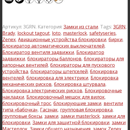
Артикул:
3GRN
.
Категория:
Замки из стали
.
Tags:
3GRN
,
Brady
,
lockout tagout
,
loto
,
masterlock
,
safetyseries
,
Zenex
,
Авиационные устройства блокировки
,
бирки
,
Блокиратор автоматических выключателей
,
Блокиратор вентиля задвижки
,
Блокиратор
задвижки
,
блокираторы баллонов
,
блокираторы для
запорных вентилей
,
блокираторы для пускового
устройства
,
блокираторы штепселей
,
блокировка
вентелей
,
блокировка для электрики
,
Блокировка
механических рисков
,
блокировка штурвала
,
Блокировка электрических рисков
,
Блокировочные
накладки
,
Блокировочный мешок для вилок
,
блокировочный трос
,
блокирующие замки
,
вентили
типа «бабочка»
,
Гасзнак
,
групповая блокировка
,
групповые боксы
,
замки
,
замки masterlock
,
замки для
блокировки
,
Замки для защитной блокировки
,
замки
Мастерлок
,
Замки общего назначения
,
замок Zenex
,