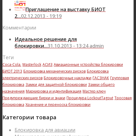
Приглашение на выставку БИОТ
2...
02.12.2013 - 19:19
Комментарии
Идеальное решение для
блокировки...
31.10.2013 - 13:24 admin
Теги
Coca-Cola.
Masterlock
АСИЗ
Авиационные устройства блокировки
БИОТ 2013
Блокировка механических рисков
Блокировка
электрических рисков
Блокировочные накладки
ГАСЗНАК
Групповая
блокировка
Замки для защитной блокировки
Замки общего
назначения
Маркировка и идентификация
Мастер ключ
Предупреждающие бирки и знаки
Процедура LockoutTagout
Тросовая
блокировка
Хранение и переноска блокировки
Категории товара
Блокировка для авиации