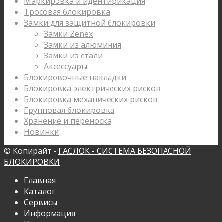
Маркировка и идентификация
Тросовая блокировка
Замки для защитной блокировки
Замки Zenex
Замки из алюминия
Замки из стали
Аксессуары
Блокировочные накладки
Блокировка электрических рисков
Блокировка механических рисков
Групповая блокировка
Хранение и переноска
Новинки
© Копирайт -
ГАСЛОК - СИСТЕМА БЕЗОПАСНОЙ
БЛОКИРОВКИ
Главная
Каталог
Сервисы
Информация