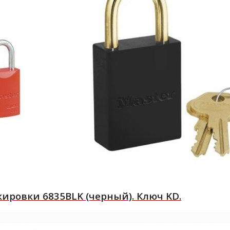
ровки 6835BLK (черный). Ключ KD.