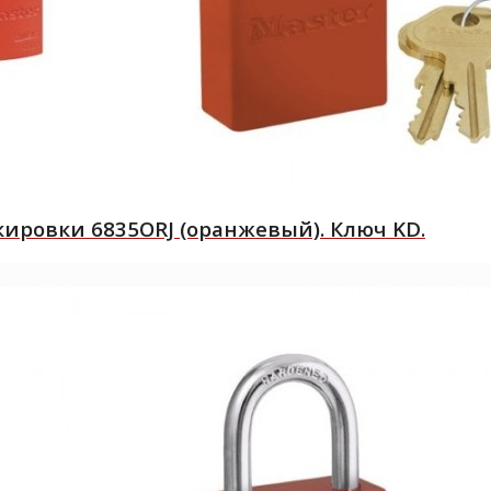
ровки 6835ORJ (оранжевый). Ключ KD.