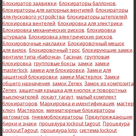
Блокиратор задвижки
,
блокираторы баллонов
,
блокираторы для запорных вентилей
,
блокираторы
для пускового устройства
,
блокираторы штепселей
,
блокировка вентелей
,
блокировка для электрики
,
Блокировка механических рисков
,
блокировка
штурвала
,
Блокировка электрических рисков
,
Блокировочные накладки
,
Блокировочный мешок
для вилок
,
блокировочный трос
,
блокирующие замки
,
вентили типа «бабочка»
,
Гасзнак
,
групповая
блокировка
,
групповые боксы
,
замки
,
замки
masterlock
,
замки для блокировки
,
Замки для
защитной блокировки
,
замки Мастерлок
,
Замки
общего назначения
,
замок Zenex
,
Замок из композита
Zenex
,
защитная крышка для кнопок и поворотных
выключателей
,
локаут тагаут
,
малый комплект
блокираторов
,
Маркировка и идентификация
,
мастер
ключ
,
Мастерлок
,
миниатюрные блокираторы
автоматов
,
пневмоблокираторы
,
Предупреждающие
бирки и знаки
,
процедура lockout tagout
,
Процедура
LockoutTagout
,
процедура loto
,
система lockout