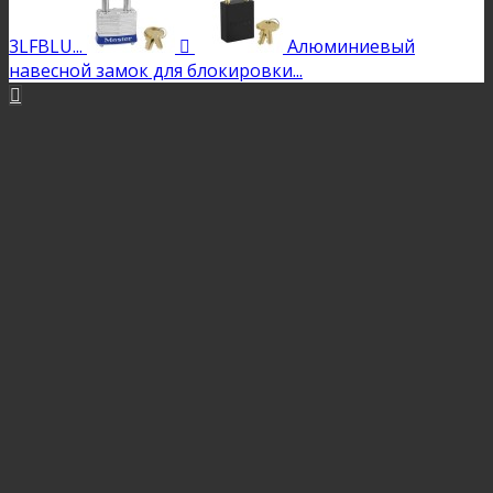
3LFBLU...

Алюминиевый
навесной замок для блокировки...
