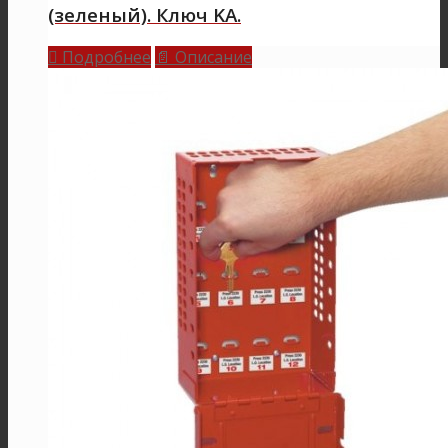
(зеленый). Ключ KA.
Подробнее
Описание

📄