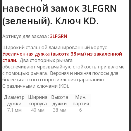
навесной замок 3LFGRN
(зеленый). Ключ KD.
Артикул для заказа :
3LFGRN
Широкий стальной ламинированный корпус.
Увеличенная дужка (высота 38 мм) из закаленной
стали.
Два стопорных рычага
обеспечивают чрезвычайную стойкость при взломе
с помощью рычага. Верхняя и нижняя полосы для
более высокого сопротивления царапанию.
С различными ключами (KD).
Диаметр
Ширина
Высота
Мин.
дужки
корпуса
дужки
партия
7,1 мм
40 мм
38 мм
6