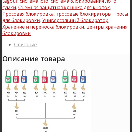
tagout
,
система loto
,
система блокирования лото
,
сумки
,
Съемная защитная крышка для кнопок
,
Тросовая блокировка
,
тросовые блокираторы
,
тросы
для блокировки
,
Универсальный блокиратор
,
Хранение и переноска блокировки
,
центры хранения
блокировки
.
Описание
Описание товара