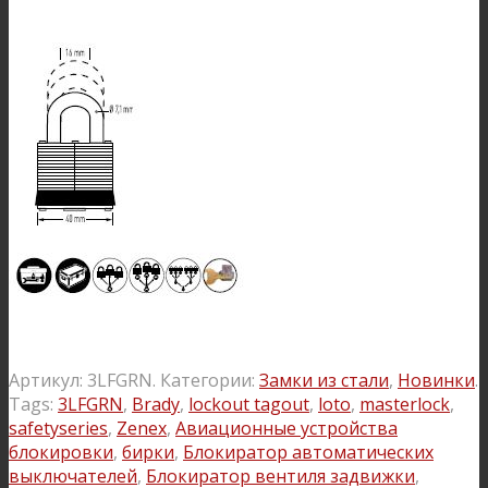
Артикул:
3LFGRN
.
Категории:
Замки из стали
,
Новинки
.
Tags:
3LFGRN
,
Brady
,
lockout tagout
,
loto
,
masterlock
,
safetyseries
,
Zenex
,
Авиационные устройства
блокировки
,
бирки
,
Блокиратор автоматических
выключателей
,
Блокиратор вентиля задвижки
,