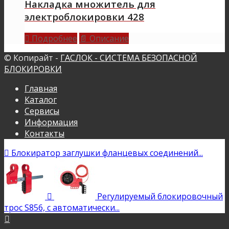
Накладка множитель для
электроблокировки 428
Подробнее
Описание

📄
© Копирайт -
ГАСЛОК - СИСТЕМА БЕЗОПАСНОЙ
БЛОКИРОВКИ
Главная
Каталог
Сервисы
Информация
Контакты

Блокиратор заглушки фланцевых соединений...

Регулируемый блокировочный
трос S856, с автоматически...
