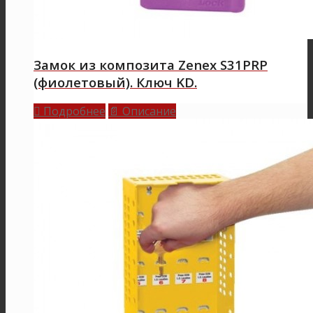
Замок из композита Zenex S31PRP
(фиолетовый). Ключ KD.
Подробнее
Описание

📄