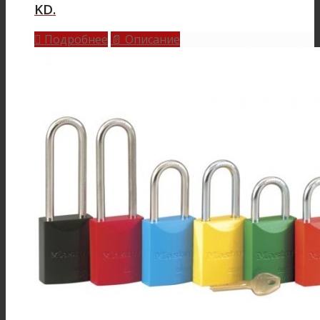
KD.
Подробнее
Описание

📄