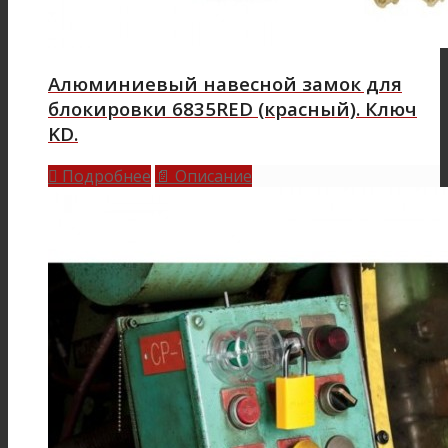
Алюминиевый навесной замок для
блокировки 6835RED (красный). Ключ
KD.
Подробнее
Описание

📄