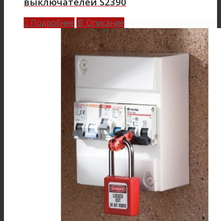
выключателей S2390
Подробнее
Описание

📄