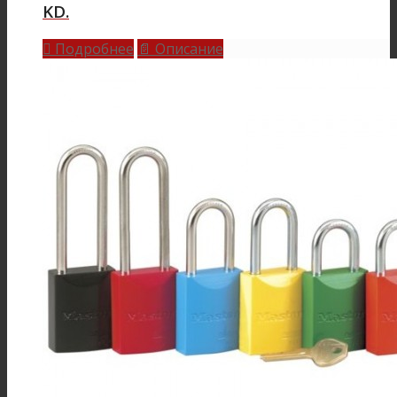
KD.
Подробнее
Описание

📄