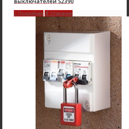
выключателей S2390
Подробнее
Описание

📄