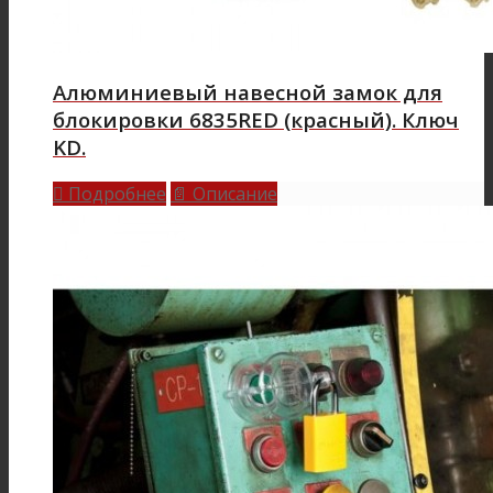
Алюминиевый навесной замок для
блокировки 6835RED (красный). Ключ
KD.
Подробнее
Описание

📄