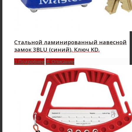
Стальной ламинированный навесной
замок 3BLU (синий). Ключ KD.
Подробнее
Описание

📄