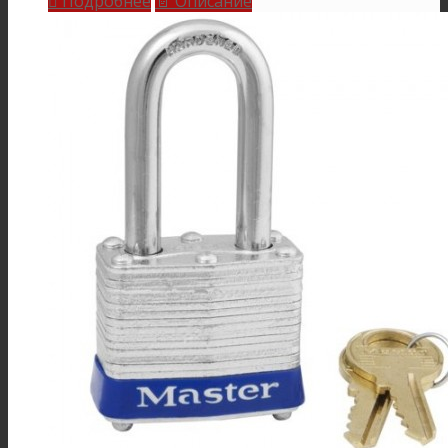
Подробнее
Описание

📄