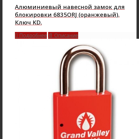
Алюминиевый навесной замок для
блокировки 6835ORJ (оранжевый).
Ключ KD.
Подробнее
Описание

📄