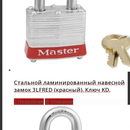
Стальной ламинированный навесной
замок 3LFRED (красный). Ключ KD.
Подробнее
Описание

📄