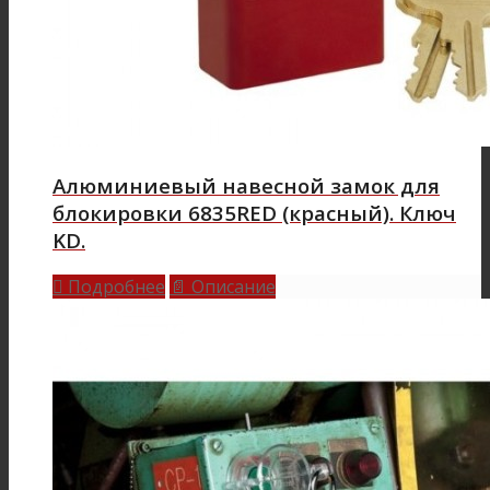
Алюминиевый навесной замок для
блокировки 6835RED (красный). Ключ
KD.
Подробнее
Описание

📄