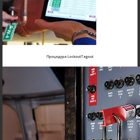
Процедура LockoutTagout