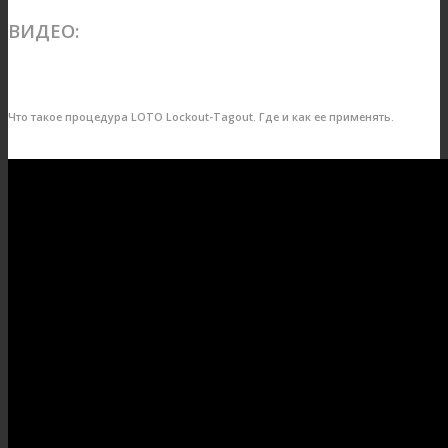
ВИДЕО:
Что такое процедура LOTO Lockout-Tagout. Где и как ее применять.