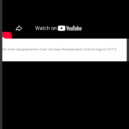
На этом предприятии стоит система блокировки Lockout-tagout LOTO.