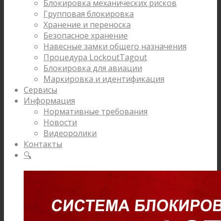
Блокировка механических рисков
Групповая блокировка
Хранение и переноска
Безопасное хранение
Навесные замки общего назначения
Процедура LockoutTagout
Блокировка для авиации
Маркировка и идентификация
Сервисы
Информация
Нормативные требования
Новости
Видеоролики
Контакты
🔍