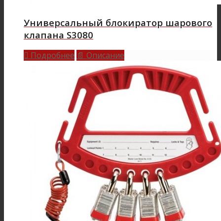
Универсальный блокиратор шарового
клапана S3080
Подробнее
Описание

📄