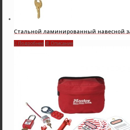
Стальной ламинированный навесной за
Подробнее
Описание

📄