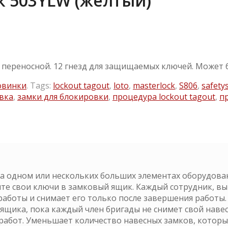
 503YLW (желтый)
и переносной. 12 гнезд для защищаемых ключей. Может
овинки
.
Tags:
lockout tagout
,
loto
,
masterlock
,
S806
,
safety
вка
,
замки для блокировки
,
процедура lockout tagout
,
п
на одном или нескольких больших элементах оборудова
ите свои ключи в замковый ящик. Каждый сотрудник, 
работы и снимает его только после завершения работы.
 ящика, пока каждый член бригады не снимет свой наве
работ. Уменьшает количество навесных замков, которы