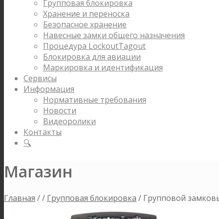
Групповая блокировка
Хранение и переноска
Безопасное хранение
Навесные замки общего назначения
Процедура LockoutTagout
Блокировка для авиации
Маркировка и идентификация
Сервисы
Информация
Нормативные требования
Новости
Видеоролики
Контакты
🔍
Магазин
Главная
/
/
Групповая блокировка
/
Групповой замков