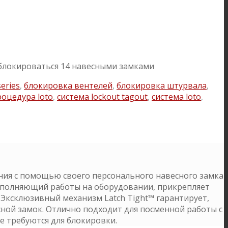
 блокироваться 14 навесными замками
series
,
блокировка вентелей
,
блокировка штурвала
,
роцедура loto
,
система lockout tagout
,
система loto
,
ния с помощью своего персонального навесного замка
выполняющий работы на оборудовании, прикрепляет
 Эксклюзивный механизм Latch Tight™ гарантирует,
сной замок. Отлично подходит для посменной работы с
е требуются для блокировки.