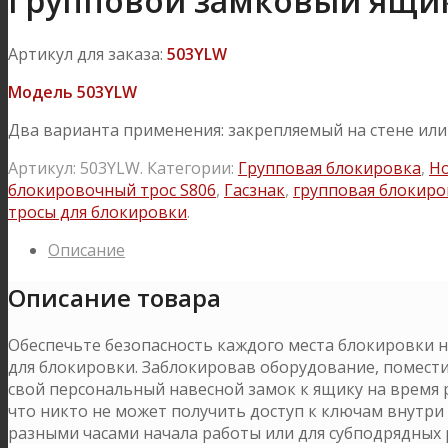
Групповой замковый ящик
Артикул для заказа:
503YLW
Модель 503YLW
Два варианта применения: закрепляемый на стене ил
Артикул:
503YLW
.
Категории:
Групповая блокировка
,
Н
блокировочный трос S806
,
Гасзнак
,
групповая блокиро
тросы для блокировки
.
Описание
Описание товара
Обеспечьте безопасность каждого места блокировки 
для блокировки. Заблокировав оборудование, помест
свой персональный навесной замок к ящику на время 
что никто не может получить доступ к ключам внутри
разными часами начала работы или для субподрядных 