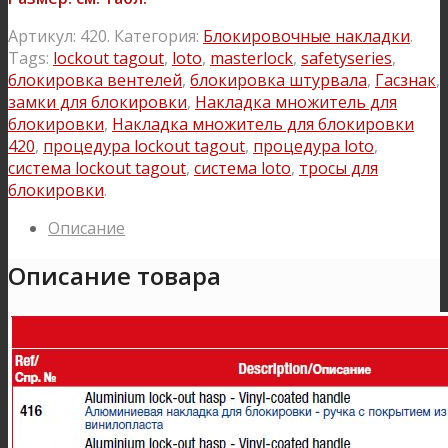
Артикул:
420
.
Категория:
Блокировочные накладки
.
Tags:
lockout tagout
,
loto
,
masterlock
,
safetyseries
,
блокировка вентелей
,
блокировка штурвала
,
Гасзнак
,
замки для блокировки
,
Накладка множитель для
блокировки
,
Накладка множитель для блокировки
420
,
процедура lockout tagout
,
процедура loto
,
система lockout tagout
,
система loto
,
тросы для
блокировки
.
Описание
Описание товара