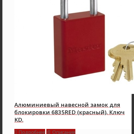
Алюминиевый навесной замок для
блокировки 6835RED (красный). Ключ
KD.
Подробнее
Описание

📄