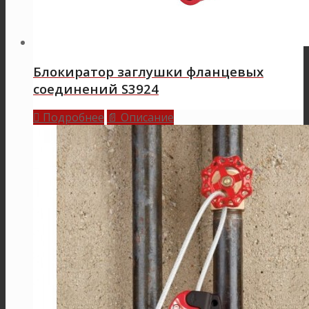
Блокиратор заглушки фланцевых
соединений S3924
Подробнее
Описание

📄