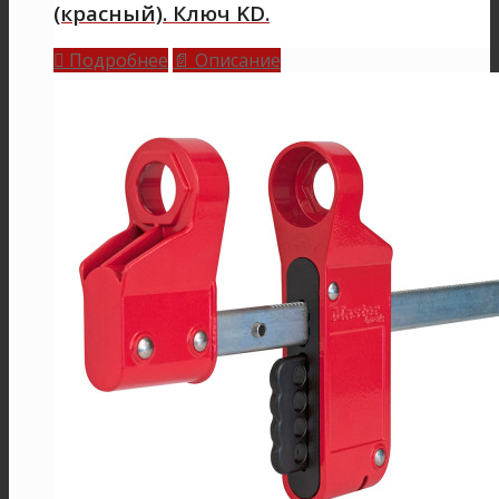
(красный). Ключ KD.
Подробнее
Описание

📄