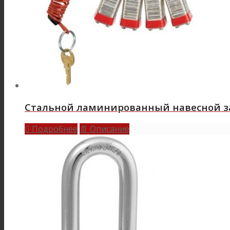
Стальной ламинированный навесной за
Подробнее
Описание

📄