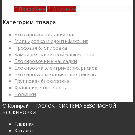
Подробнее
Описание

📄
Категории товара
Блокировка для авиации
Маркировка и идентификация
Тросовая блокировка
Замки для защитной блокировки
Блокировочные накладки
Блокировка электрических рисков
Блокировка механических рисков
Групповая блокировка
Хранение и переноска
Новинки
© Копирайт -
ГАСЛОК - СИСТЕМА БЕЗОПАСНОЙ
БЛОКИРОВКИ
Главная
Каталог