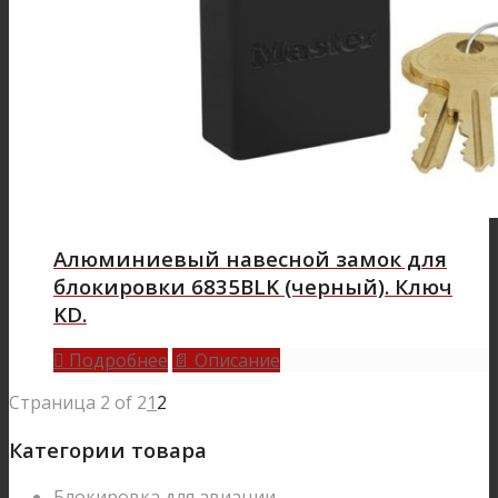
Алюминиевый навесной замок для
блокировки 6835BLK (черный). Ключ
KD.
Подробнее
Описание

📄
Страница 2 of 2
1
2
Категории товара
Блокировка для авиации