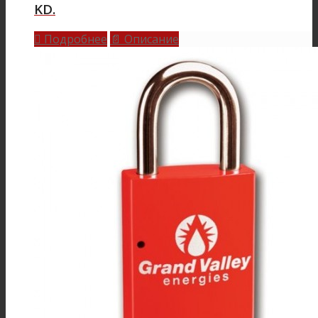
KD.
Подробнее
Описание

📄