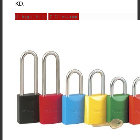
KD.
Подробнее
Описание

📄