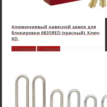
Алюминиевый навесной замок для
блокировки 6835RED (красный). Ключ
KD.
Подробнее
Описание

📄