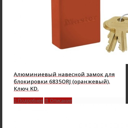
Алюминиевый навесной замок для
блокировки 6835ORJ (оранжевый).
Ключ KD.
Подробнее
Описание

📄